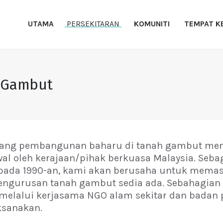
UTAMA
UTAMA
PERSEKITARAN
KOMUNITI
TEMPAT K
PERSEKITARAN
NDPE PKPP
PKPP
KOMUNITI
TEMPAT KERJA
 Gambut
RUJUKAN
HUBUNGI KAMI
lang pembangunan baharu di tanah gambut men
al oleh kerajaan/pihak berkuasa Malaysia. Seb
pada 1990-an, kami akan berusaha untuk memast
ngurusan tanah gambut sedia ada. Sebahagian d
elalui kerjasama NGO alam sekitar dan badan p
ksanakan.