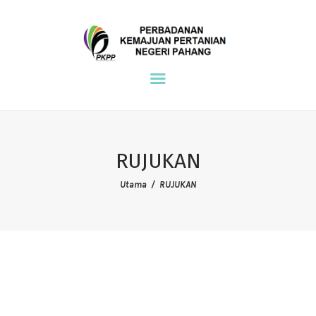
NDPE PKPP
PKPP
UTAMA
PERSEKITARAN
KOMUNITI
RUJUKAN
TEMPAT KERJA
Utama
RUJUKAN
RUJUKAN
HUBUNGI KAMI